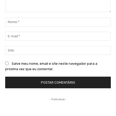
Comentário:
No
E-
mai
Sit
Salve meu nome, email e site neste navegador para a
próxima vez que eu comentar.
- Publicidade -