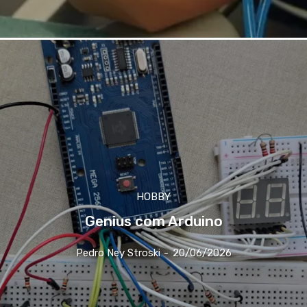
HOBBY
Genius com Arduino
Pedro Ney Stroski
-
20/06/2026