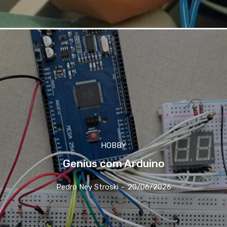
HOBBY
Genius com Arduino
Pedro Ney Stroski
-
20/06/2026