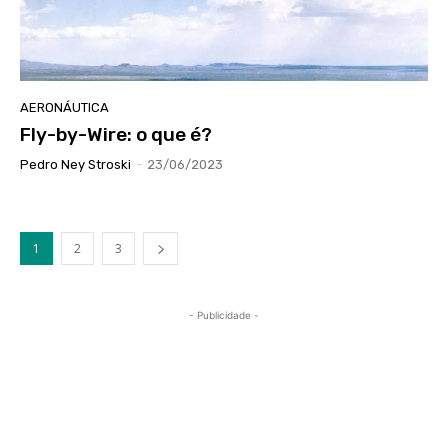
AERONÁUTICA
Fly-by-Wire: o que é?
Pedro Ney Stroski
-
23/06/2023
1
2
3
- Publicidade -