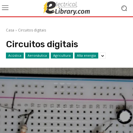
Casa
Circuitos digitais
Circuitos digitais
Acústica
Aeronáutica
Agricultura
Alta energia