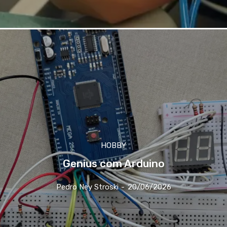
HOBBY
Genius com Arduino
Pedro Ney Stroski
-
20/06/2026