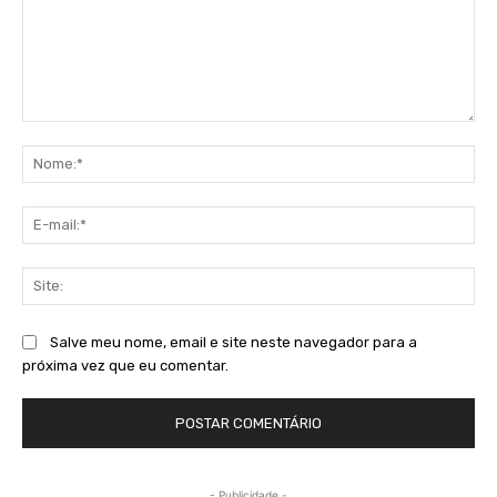
Comentário:
No
E-
mai
Sit
Salve meu nome, email e site neste navegador para a
próxima vez que eu comentar.
- Publicidade -