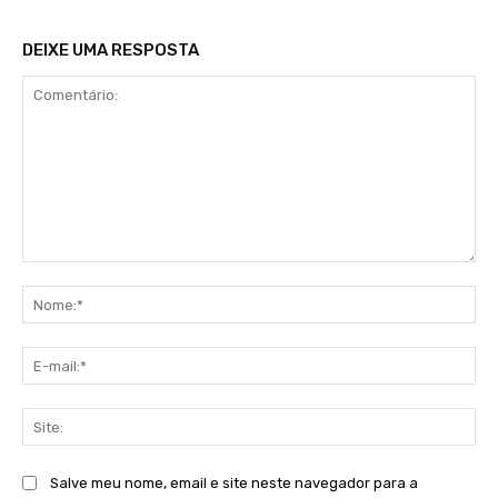
DEIXE UMA RESPOSTA
Comentário:
No
E-
mai
Sit
Salve meu nome, email e site neste navegador para a