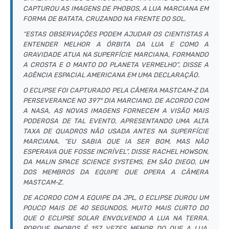
CAPTUROU AS IMAGENS DE PHOBOS, A LUA MARCIANA EM
FORMA DE BATATA, CRUZANDO NA FRENTE DO SOL.
“ESTAS OBSERVAÇÕES PODEM AJUDAR OS CIENTISTAS A
ENTENDER MELHOR A ÓRBITA DA LUA E COMO A
GRAVIDADE ATUA NA SUPERFÍCIE MARCIANA, FORMANDO
A CROSTA E O MANTO DO PLANETA VERMELHO”, DISSE A
AGÊNCIA ESPACIAL AMERICANA EM UMA DECLARAÇÃO.
O ECLIPSE FOI CAPTURADO PELA CÂMERA MASTCAM-Z DA
PERSEVERANCE NO 397º DIA MARCIANO. DE ACORDO COM
A NASA, AS NOVAS IMAGENS FORNECEM A VISÃO MAIS
PODEROSA DE TAL EVENTO, APRESENTANDO UMA ALTA
TAXA DE QUADROS NÃO USADA ANTES NA SUPERFÍCIE
MARCIANA. “EU SABIA QUE IA SER BOM, MAS NÃO
ESPERAVA QUE FOSSE INCRÍVEL”, DISSE RACHEL HOWSON,
DA MALIN SPACE SCIENCE SYSTEMS, EM SÃO DIEGO, UM
DOS MEMBROS DA EQUIPE QUE OPERA A CÂMERA
MASTCAM-Z.
DE ACORDO COM A EQUIPE DA JPL, O ECLIPSE DUROU UM
POUCO MAIS DE 40 SEGUNDOS, MUITO MAIS CURTO DO
QUE O ECLIPSE SOLAR ENVOLVENDO A LUA NA TERRA.
PORQUE PHOBOS É 157 VEZES MENOR DO QUE A LUA,