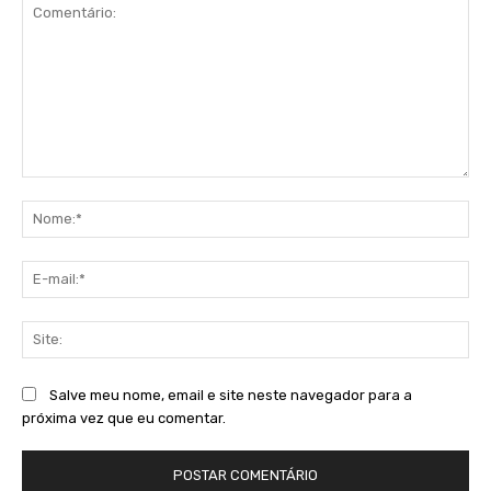
Comentário:
No
E-
mai
Sit
Salve meu nome, email e site neste navegador para a
próxima vez que eu comentar.