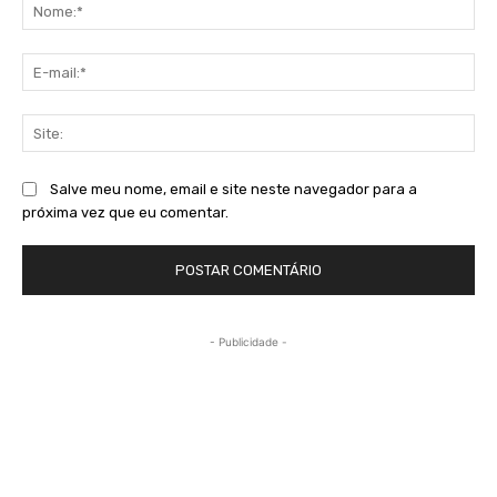
No
E-
mai
Sit
Salve meu nome, email e site neste navegador para a
próxima vez que eu comentar.
- Publicidade -