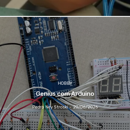
HOBBY
Genius com Arduino
Pedro Ney Stroski
-
20/06/2026