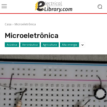
Casa
Microeletrônica
Microeletrônica
Acústica
Aeronáutica
Agricultura
Alta energia