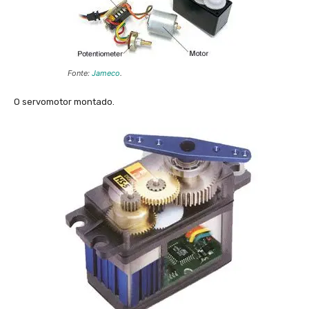
Fonte:
Jameco
.
O servomotor montado.