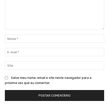
Comentário:
No
E-
mai
Sit
Salve meu nome, email e site neste navegador para a
próxima vez que eu comentar.