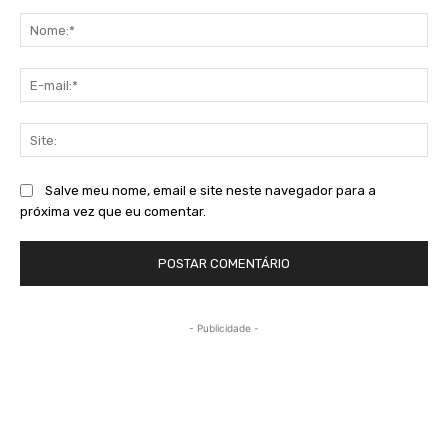
Comentário:
No
E-
mai
Sit
Salve meu nome, email e site neste navegador para a
próxima vez que eu comentar.
- Publicidade -