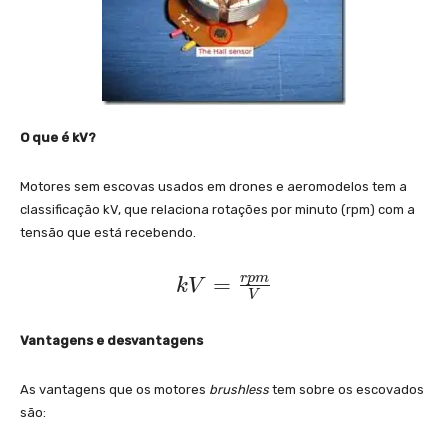
O que é kV?
Motores sem escovas usados em drones e aeromodelos tem a
classificação kV, que relaciona rotações por minuto (rpm) com a
tensão que está recebendo.
k
r
p
m
=
k
V
V
V
=
Vantagens e desvantagens
\f
r
As vantagens que os motores
brushless
tem sobre os escovados
são:
a
c