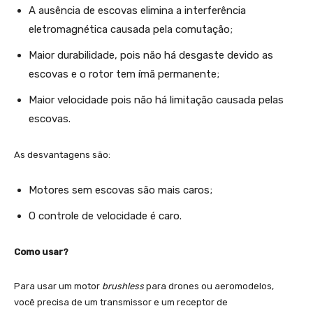
A ausência de escovas elimina a interferência
{
eletromagnética causada pela comutação;
r
p
Maior durabilidade, pois não há desgaste devido as
m
escovas e o rotor tem ímã permanente;
}
Maior velocidade pois não há limitação causada pelas
{
escovas.
V
}
As desvantagens são:
Motores sem escovas são mais caros;
O controle de velocidade é caro.
Como usar?
Para usar um motor
brushless
para drones ou aeromodelos,
você precisa de um transmissor e um receptor de