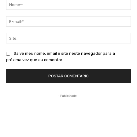
No
E-
mai
Sit
Salve meu nome, email e site neste navegador para a
próxima vez que eu comentar.
- Publicidade -