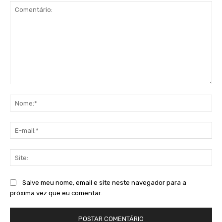
Comentário:
No
E-
mai
Sit
Salve meu nome, email e site neste navegador para a
próxima vez que eu comentar.