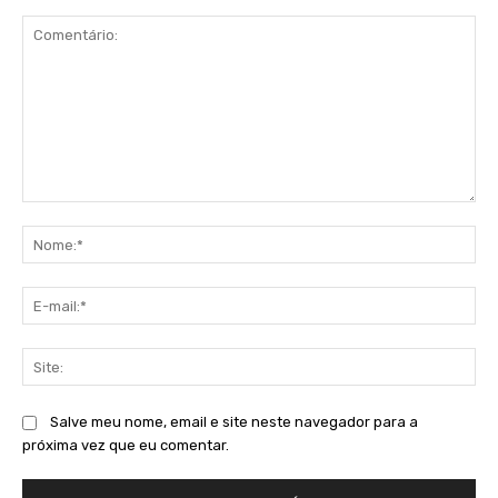
Comentário:
No
E-
mai
Sit
Salve meu nome, email e site neste navegador para a
próxima vez que eu comentar.