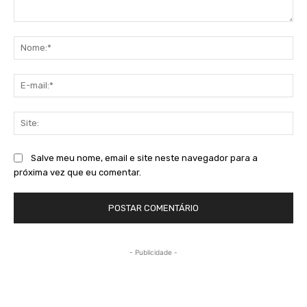
Comentário:
No
E-
mai
Sit
Salve meu nome, email e site neste navegador para a
próxima vez que eu comentar.
- Publicidade -