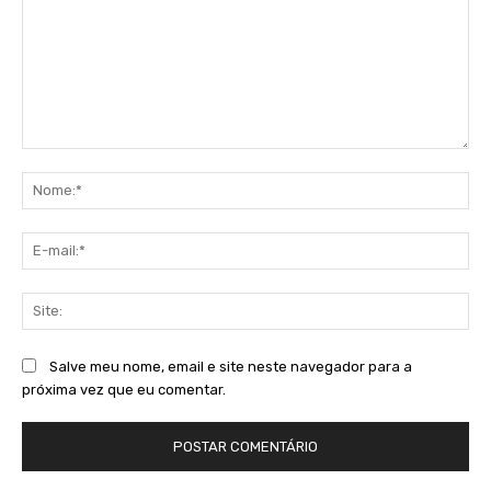
Comentário:
No
E-
mai
Sit
Salve meu nome, email e site neste navegador para a
próxima vez que eu comentar.