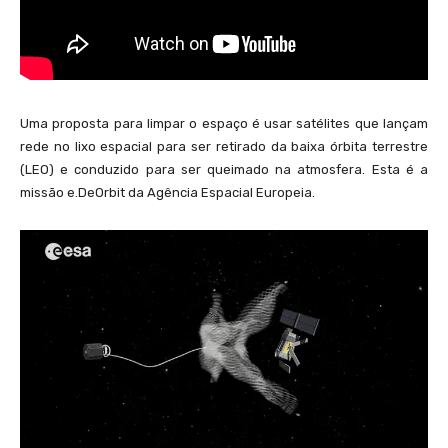
Uma proposta para limpar o espaço é usar satélites que lançam
rede no lixo espacial para ser retirado da baixa órbita terrestre
(LEO) e conduzido para ser queimado na atmosfera. Esta é a
missão e.DeOrbit da Agência Espacial Europeia.