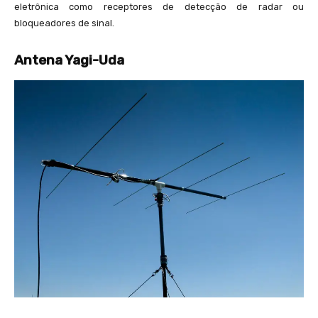
A
a
eletrônica como receptores de detecção de radar ou
h
}
bloqueadores de sinal.
c
i
=
{
}
Antena Yagi-Uda
\
c
fr
}
a
{
c
2
{
\
c
p
}
i
{
R
4
_
R
{
_
e
{
}
o
}
}