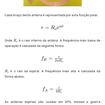
{
p
N
c
i
}
}
r
Cada braço desta antena é representada por esta função polar:
{
_
2
{
r
=
a
ϕ
r
R
e
o
\
2
=
p
}
R
R
Onde
é o raio interno da antena. A frequência mais baixa de
R
o
i
}
_
_
operação é calculada da seguinte forma:
{
r
{
o
_
}
f
=
c
o
f
B
2
π
R
{
e
_
}
1
{
e
R
é o raio da espiral. A frequência mais alta é calculada da
R
e
_
}
B
^
forma abaixo.
{
}
}
{
e
}
f
=
c
=
f
a
A
4
R
o
_
\
\
{
fr
p
As antenas espirais são usadas em GPS, mísseis e guerra