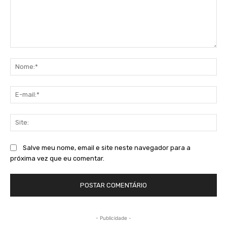
Comentário:
No
E-
mai
Sit
Salve meu nome, email e site neste navegador para a
próxima vez que eu comentar.
- Publicidade -