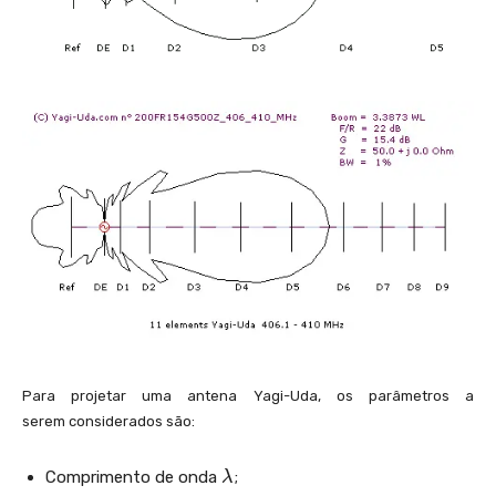
Para projetar uma antena Yagi-Uda, os parâmetros a
serem considerados são:
\l
Comprimento de onda
;
λ