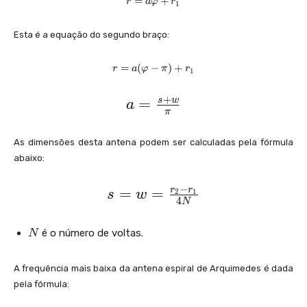
=
+
r
a
φ
r
1
=
h
a
i
Esta é a equação do segundo braço:
\
v
a
r
=
(
−
)
+
r
a
φ
π
r
1
r
=
p
a
h
+
a
=
s
w
(
a
i
π
\
=
+
v
r
\
a
As dimensões desta antena podem ser calculadas pela fórmula
_
r
fr
abaixo:
{
p
1
a
h
}
−
s
i-
r
r
=
=
c
2
1
s
w
4
\
N
=
{
p
w
i
s
N
é o número de voltas.
N
)
=
+
+
\
r
w
A frequência mais baixa da antena espiral de Arquimedes é dada
_
fr
pela fórmula:
}
{
a
1
{