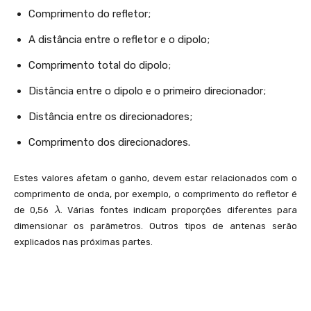
a
Comprimento do refletor;
m
b
A distância entre o refletor e o dipolo;
d
a
Comprimento total do dipolo;
Distância entre o dipolo e o primeiro direcionador;
Distância entre os direcionadores;
Comprimento dos direcionadores.
Estes valores afetam o ganho, devem estar relacionados com o
comprimento de onda, por exemplo, o comprimento do refletor é
\l
de 0,56
. Várias fontes indicam proporções diferentes para
λ
a
dimensionar os parâmetros. Outros tipos de antenas serão
m
explicados nas próximas partes.
b
d
a