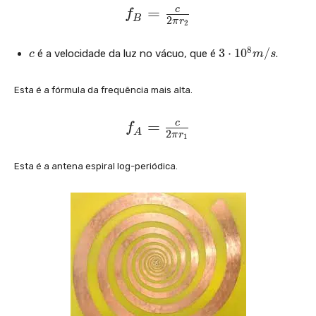
}
f
=
c
c
f
\
B
2
π
r
2
_
{
p
{
c
r
3
8
3
⋅
1
0
/
é a velocidade da luz no vácuo, que é
i
.
c
m
s
\
B
_
}
c
}
{
Esta é a fórmula da frequência mais alta.
d
=
2
o
f
\
=
c
t
}
f
A
2
π
r
1
1
_
fr
-
0
{
a
r
Esta é a antena espiral log-periódica.
^
A
c
_
{
}
8
{
{
}
=
c
1
m
\
}
}
/
fr
{
s
}
a
2
{
c
\
4