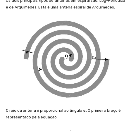
Os dois principais tipos de antenas em espiral são: Log-Periódica
e de Arquimedes. Esta é uma antena espiral de Arquimedes.
\
O raio da antena é proporcional ao ângulo
. O primeiro braço é
φ
v
representado pela equação:
a
r
r
p