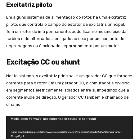
Excitatriz piloto
Em alguns sistemas de alimentação do rotor, há uma excitatriz
piloto, que controla o campo do estator da excitatriz principal.
Tem um rotor de ímã permanente, pode ficar no mesmo eixo da
turbina e do alternador, ser ligado ao eixo por um conjunto de
engrenagens ou é acionado separadamente por um motor.
Excitação CC ou shunt
Neste sistema, a excitatriz principal é um gerador CC que fornece
corrente para o rotor. Em um gerador CC, o comutador é dividido
em segmentos eletricamente isolados entre si. Impedindo que a
corrente mude de direção. O gerador CC também é chamado de
dínamo.
T
Media error: Format(s) not supported or source(s) not found
o
Fazer download do arquivo: https://www.electricalelibrary.com/wp-content/uploads/2019/09/ScreenHunter-
c
17.mp4?_=1