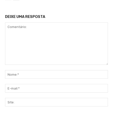
DEIXE UMA RESPOSTA
Comentário:
No
E-
mai
Sit