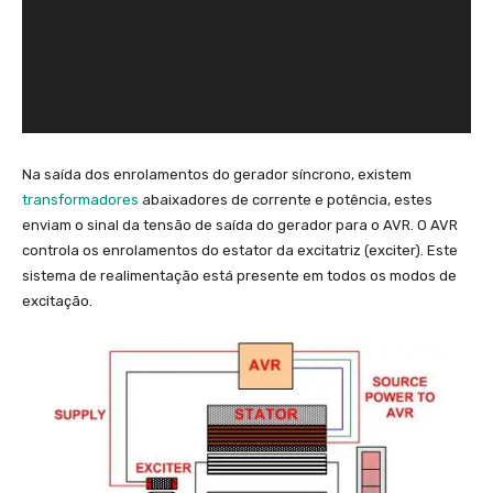
a
d
o
r
d
e
v
Na saída dos enrolamentos do gerador síncrono, existem
í
transformadores
abaixadores de corrente e potência, estes
d
enviam o sinal da tensão de saída do gerador para o AVR. O AVR
e
controla os enrolamentos do estator da excitatriz (exciter). Este
o
sistema de realimentação está presente em todos os modos de
excitação.