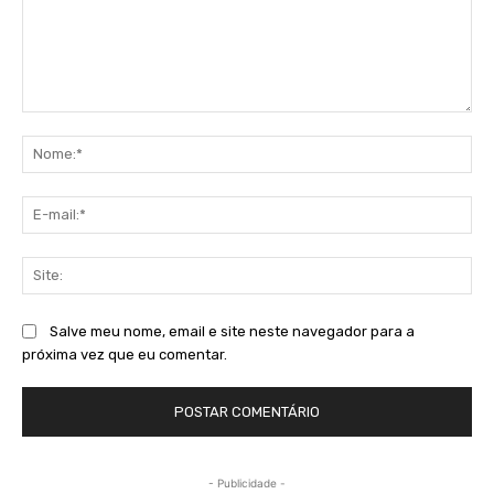
Comentário:
No
E-
mai
Sit
Salve meu nome, email e site neste navegador para a
próxima vez que eu comentar.
- Publicidade -