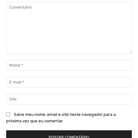
Comentário:
No
E-
mai
Sit
Salve meu nome, email e site neste navegador para a
próxima vez que eu comentar.