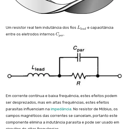
L
Um resistor real tem indutância dos fios
e capacitância
L
l
e
a
d
_
C
entre os eletrodos internos
.
C
p
a
r
{
_
l
{
e
p
a
a
d
r
}
}
Em corrente contínua e baixa frequência, estes efeitos podem
ser desprezados, mas em altas frequências, estes efeitos
parasitas influenciam na
impedância
. No resistor de Möbius, os
campos magnéticos das correntes se cancelam, portanto este
componente elimina a indutância parasita e pode ser usado em
circuitos de altas frequências.