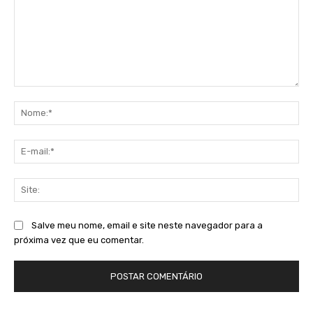
Comentário:
No
E-
mai
Sit
Salve meu nome, email e site neste navegador para a
próxima vez que eu comentar.