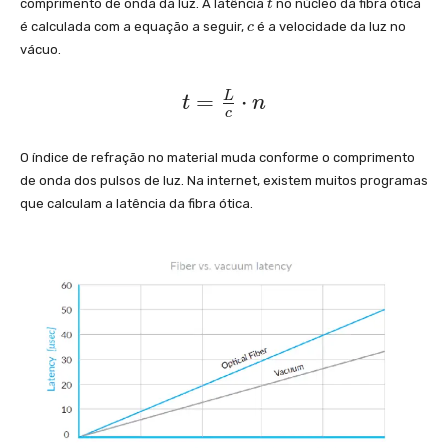
t
comprimento de onda da luz. A latência
no núcleo da fibra ótica
t
c
é calculada com a equação a seguir,
é a velocidade da luz no
c
vácuo.
t
=
⋅
L
t
n
c
=
\
O índice de refração no material muda conforme o comprimento
fr
de onda dos pulsos de luz. Na internet, existem muitos programas
a
que calculam a latência da fibra ótica.
c
{
L
}
{
c
}
\