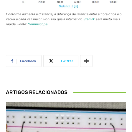
c
d
Conforme aumenta a distância, a diferença de latência entre a fibra ótica e o
o
vácuo é cada vez maior. Por isso que a internet do
Starlink
será muito mais
t
rápida. Fonte:
Commscope
.
n
Facebook
Twitter
ARTIGOS RELACIONADOS