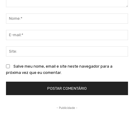
Comentário:
No
E-
mai
Sit
Salve meu nome, email e site neste navegador para a
próxima vez que eu comentar.
- Publicidade -