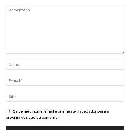
Comentário:
No
E-
mai
Sit
Salve meu nome, email e site neste navegador para a
próxima vez que eu comentar.