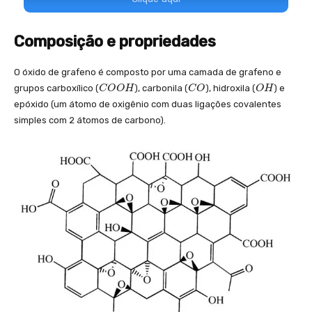
Composição e propriedades
O óxido de grafeno é composto por uma camada de grafeno e
C
C
O
grupos carboxílico (
), carbonila (
), hidroxila (
) e
C
O
O
H
C
O
O
H
O
O
H
epóxido (um átomo de oxigênio com duas ligações covalentes
O
simples com 2 átomos de carbono).
H