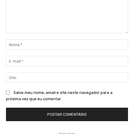
Comentário:
No
E-
mai
Sit
Salve meu nome, email e site neste navegador para a
próxima vez que eu comentar.
- Publicidade -