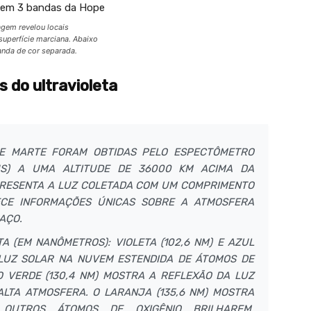
agem revelou locais
superfície marciana. Abaixo
nda de cor separada.
 do ultravioleta
DE MARTE FORAM OBTIDAS PELO ESPECTÔMETRO
US) A UMA ALTITUDE DE 36000 KM ACIMA DA
PRESENTA A LUZ COLETADA COM UM COMPRIMENTO
ECE INFORMAÇÕES ÚNICAS SOBRE A ATMOSFERA
AÇO.
A (EM NANÔMETROS): VIOLETA (102,6 NM) E AZUL
 LUZ SOLAR NA NUVEM ESTENDIDA DE ÁTOMOS DE
O VERDE (130,4 NM) MOSTRA A REFLEXÃO DA LUZ
ALTA ATMOSFERA. O LARANJA (135,6 NM) MOSTRA
 OUTROS ÁTOMOS DE OXIGÊNIO BRILHAREM,