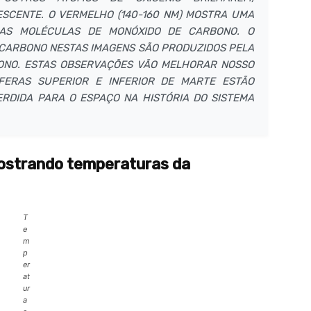
SCENTE. O VERMELHO (140-160 NM) MOSTRA UMA
DAS MOLÉCULAS DE MONÓXIDO DE CARBONO. O
E CARBONO NESTAS IMAGENS SÃO PRODUZIDOS PELA
BONO. ESTAS OBSERVAÇÕES VÃO MELHORAR NOSSO
ERAS SUPERIOR E INFERIOR DE MARTE ESTÃO
ERDIDA PARA O ESPAÇO NA HISTÓRIA DO SISTEMA
ostrando temperaturas da
T
e
m
p
er
at
ur
a