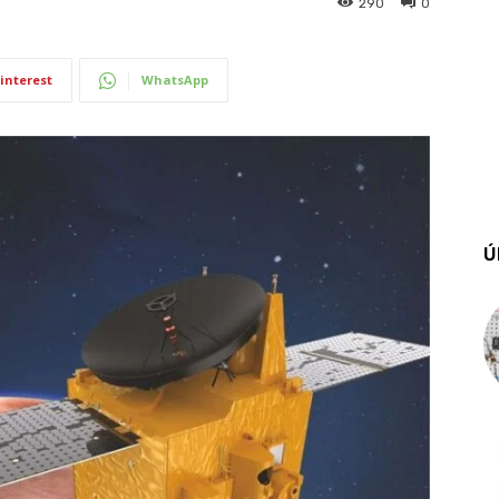
290
0
interest
WhatsApp
Ú