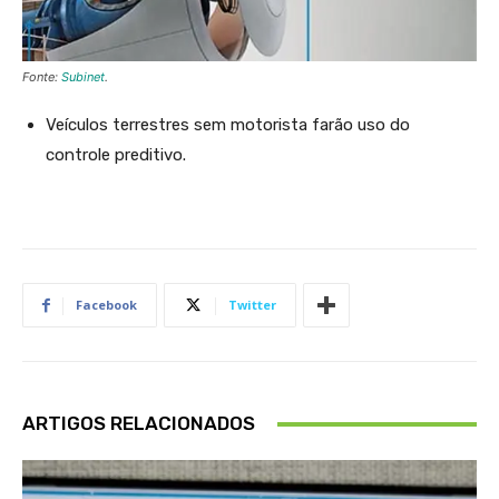
}
(
Fonte:
Subinet
.
W
_{
Veículos terrestres sem motorista farão uso do
u
controle preditivo.
}\
cd
ot
\
D
Facebook
Twitter
el
ta
u
_{
ARTIGOS RELACIONADOS
k
+