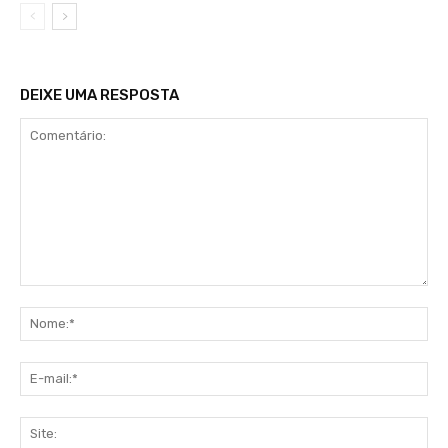
DEIXE UMA RESPOSTA
Comentário:
No
E-
mai
Sit