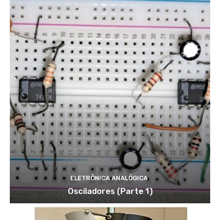
t}
^{
2}
)
ELETRÔNICA ANALÓGICA
Osciladores (Parte 1)