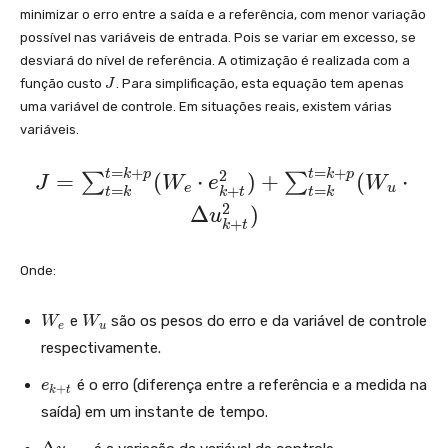
minimizar o erro entre a saída e a referência, com menor variação
possível nas variáveis de entrada. Pois se variar em excesso, se
desviará do nível de referência. A otimização é realizada com a
J
função custo
. Para simplificação, esta equação tem apenas
J
uma variável de controle. Em situações reais, existem várias
variáveis.
=
+
=
+
t
k
p
t
k
p
J
2
=
(
⋅
)
+
(
⋅
∑
∑
J
W
e
W
e
u
+
=
=
k
t
t
k
t
k
=
2
Δ
)
u
+
k
t
\s
u
Onde:
m
_{
W
W
e
são os pesos do erro e da variável de controle
W
W
e
u
t
_{
_{
respectivamente.
e}
u}
=
e
é o erro (diferença entre a referência e a medida na
e
+
k}
k
t
_
saída) em um instante de tempo.
^{
{
k
\