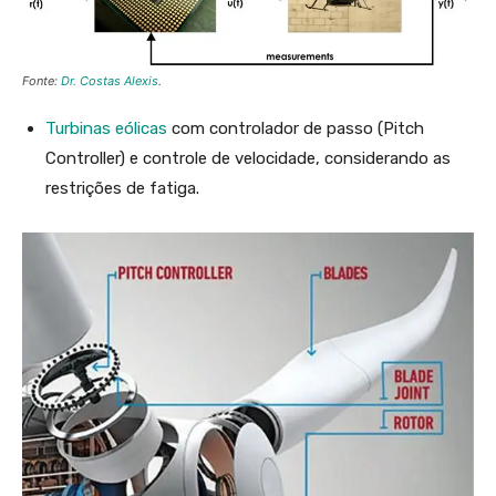
^{
2}
)
Fonte:
Dr. Costas Alexis
.
+
Turbinas eólicas
com controlador de passo (Pitch
\s
Controller) e controle de velocidade, considerando as
u
restrições de fatiga.
m
_{
t
=
k}
^{
t
=
k
+
p