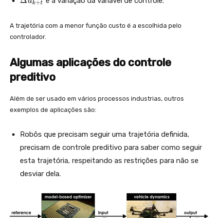
t
Δ
é a variação da variável de controle.
u
+
k
t
+
D
=
t
el
k
A trajetória com a menor função custo é a escolhida pelo
}
t
controlador.
+
a
u
p
_
Algumas aplicações do controle
}
{
preditivo
(
k
+
W
Além de ser usado em vários processos industrias, outros
t
_{
exemplos de aplicações são:
}
e}
\c
Robôs que precisam seguir uma trajetória definida,
d
precisam de controle preditivo para saber como seguir
ot
esta trajetória, respeitando as restrições para não se
e_
desviar dela.
{k
+
t}