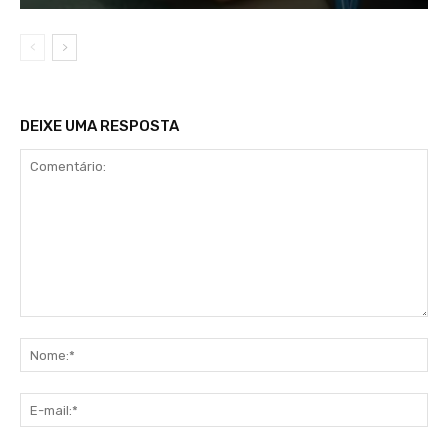
DEIXE UMA RESPOSTA
Comentário:
No
E-
mai