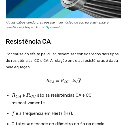
Alguns cabos condutores possuem um núcleo de aço para aumentar a
resistência à tração. Fonte:
Systematic
.
Resistência CA
Por causa do efeito pelicular, devem ser considerados dois tipos
de resistências: CC e CA. A relação entre as resistências é dada
pela equação.
R
=
⋅
R
R
k
f
C
A
C
C
_
{
R
R
e
são as resistências CA e CC
R
R
C
C
A
C
C
_
_
A
respectivamente.
}
{
{
=
C
C
f
é a frequência em Hertz (Hz).
f
R
A
C
_
k
}
O fator
}
depende do diâmetro do fio na escala
k
{