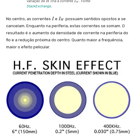
H
I_
variação de
cria a corrente
. Fonte:
H
I
W
{
StackExchange
.
W
}
I
I_
No centro, as correntes
e
possuem sentidos opostos e se
I
I
W
{
cancelam. Enquanto na periferia, estas correntes se somam. O
W
resultado é o aumento da densidade de corrente na periferia do
}
fio e a redução próxima do centro. Quanto maior a frequência,
maior o efeito pelicular.