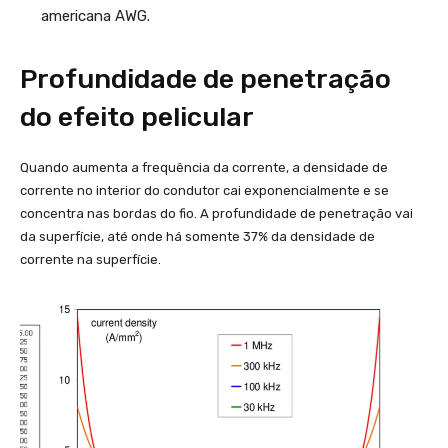
C
americana AWG.
C
}
\
Profundidade de penetração
c
d
do efeito pelicular
o
t
k
Quando aumenta a frequência da corrente, a densidade de
\
corrente no interior do condutor cai exponencialmente e se
s
q
concentra nas bordas do fio. A profundidade de penetração vai
rt
da superfície, até onde há somente 37% da densidade de
{
corrente na superfície.
f
}