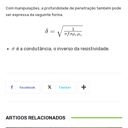
{
}
}
o
u
Com manipulações, a profundidade de penetração também pode
2
t
=
ser expressa da seguinte forma.
1
\
\
0
r
^
\
1
m
=
δ
h
{-
π
f
σ
μ
μ
d
r
o
u
o
6
el
_
}
\
}
é a condutância, o inverso da resistividade.
σ
t
H
{
si
{
/
a
r
g
\
m
=
m
}
o
a
\
\
m
s
m
e
Facebook
Twitter
q
u
g
rt
_
a
{
{
\
\f
o
m
ARTIGOS RELACIONADOS
r
}
u