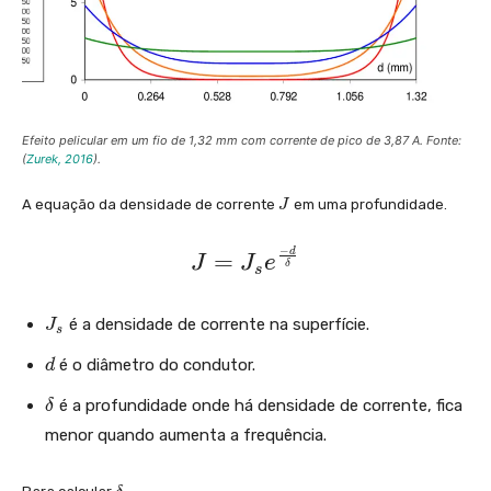
Efeito pelicular em um fio de 1,32 mm com corrente de pico de 3,87 A. Fonte:
(
Zurek, 2016
).
J
A equação da densidade de corrente
em uma profundidade.
J
−
d
J
=
J
J
e
δ
s
=
J
J
é a densidade de corrente na superfície.
J
s
_
_
d
é o diâmetro do condutor.
{
d
{
s
\
s
é a profundidade onde há densidade de corrente, fica
δ
}
d
}
menor quando aumenta a frequência.
e
e
l
\