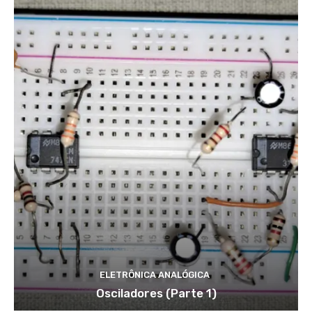
a
}
c
}
{
1
}
{
\
pi
f\
si
g
m
a
\
m
ELETRÔNICA ANALÓGICA
u
Osciladores (Parte 1)
_