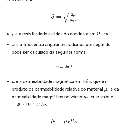
^
Para calcular
t
.
δ
d
a
{
e
\
2
l
ρ
=
\
δ
t
ω
μ
d
fr
a
el
a
\
\
Ω
⋅
é a resistividade elétrica do condutor em
.
ρ
m
t
c
r
O
\
a
é a frequência ângular em radianos por segundo,
h
ω
m
{
o
o
e
=
pode ser calculado da seguinte forma.
-
m
g
\
e
d
a
\
=
2
g
s
ω
π
f
\
}
o
a
c
q
m
{
\
d
é a permeabilidade magnética em H/m, que é o
μ
e
rt
\
m
g
o
\
produto da permeabilidade relativa do material
e da
μ
{
r
a
u
d
t
m
\
1,
permeabilidade magnética no vácuo
, cujo valor é
=
μ
\f
m
o
u
el
m
2
2
−
6
1
,
2
6
⋅
1
0
/
.
H
m
r
_
\
u
6
t
{
pi
a
_
\
a
f
r
\
=
{
c
μ
μ
μ
c
r
o
}
}
o
d
m