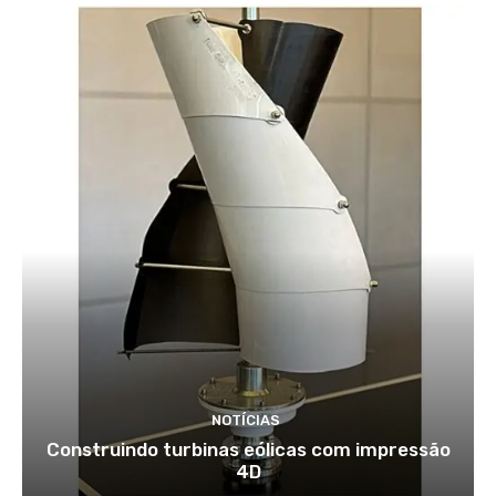
{
r
}
\
m
u
_
{
o
}
}
}
NOTÍCIAS
Construindo turbinas eólicas com impressão
4D