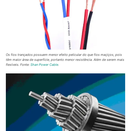
Os fios trançados possuem menor efeito pelicular do que fios maçiços, pois
têm maior área de superfície, portanto menor resistência. Além de serem mais
flexíveis. Fonte:
Shan Power Cable
.