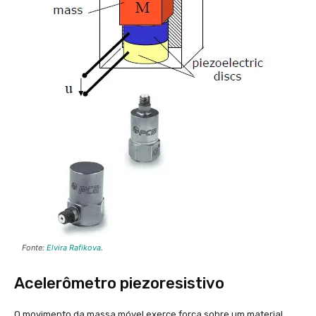
Fonte:
Elvira Rafikova
.
Acelerômetro piezoresistivo
O movimento da massa móvel exerce força sobre um material