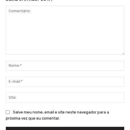
Comentário:
No
E-
mai
Sit
Salve meu nome, email e site neste navegador para a
próxima vez que eu comentar.