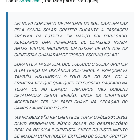
Fonte:
Space.com
(Traduzido para o Português)
UM NOVO CONJUNTO DE IMAGENS DO SOL, CAPTURADAS
PELA SONDA SOLAR ORBITER DURANTE A PASSAGEM
PRÓXIMA DA ESTRELA EM MARÇO FOI DIVULGADO,
REVELANDO UMA INFINIDADE DE DETALHES NUNCA
ANTES VISTOS, INCLUINDO UM GÊISER DE GÁS QUE OS
CIENTISTAS CHAMARAM DE “PORCO-ESPINHO SOLAR”.
DURANTE A PASSAGEM, QUE COLOCOU O SOLAR ORBITER
A UM TERÇO DA DISTÂNCIA SOL-TERRA, A ESPAÇONAVE
TAMBÉM VISLUMBROU O POLO SUL DO SOL. FOI A
PRIMEIRA VEZ QUE QUALQUER TELESCÓPIO, BASEADO NA
TERRA OU NO ESPAÇO, CAPTUROU TAIS IMAGENS
DETALHADAS DESTA REGIÃO, ONDE OS CIENTISTAS
ACREDITAM TER UM PAPEL-CHAVE NA GERAÇÃO DO
CAMPO MAGNÉTICO DO SOL.
“AS IMAGENS SÃO REALMENTE DE TIRAR O FÔLEGO”, DISSE
DAVID BERGHMANS, FÍSICO SOLAR DO OBSERVATÓRIO
REAL DA BÉLGICA E CIENTISTA-CHEFE DO INSTRUMENTO
DE IMAGEM ULTRAVIOLETA EXTREMO DO SOLAR ORBITER,