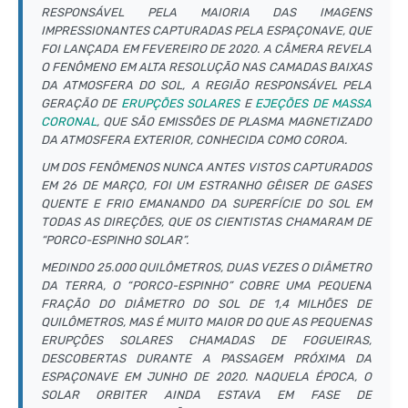
RESPONSÁVEL PELA MAIORIA DAS IMAGENS
IMPRESSIONANTES CAPTURADAS PELA ESPAÇONAVE, QUE
FOI LANÇADA EM FEVEREIRO DE 2020. A CÂMERA REVELA
O FENÔMENO EM ALTA RESOLUÇÃO NAS CAMADAS BAIXAS
DA ATMOSFERA DO SOL, A REGIÃO RESPONSÁVEL PELA
GERAÇÃO DE
ERUPÇÕES SOLARES
E
EJEÇÕES DE MASSA
CORONAL
, QUE SÃO EMISSÕES DE PLASMA MAGNETIZADO
DA ATMOSFERA EXTERIOR, CONHECIDA COMO COROA.
UM DOS FENÔMENOS NUNCA ANTES VISTOS CAPTURADOS
EM 26 DE MARÇO, FOI UM ESTRANHO GÊISER DE GASES
QUENTE E FRIO EMANANDO DA SUPERFÍCIE DO SOL EM
TODAS AS DIREÇÕES, QUE OS CIENTISTAS CHAMARAM DE
“PORCO-ESPINHO SOLAR”.
MEDINDO 25.000 QUILÔMETROS, DUAS VEZES O DIÂMETRO
DA TERRA, O “PORCO-ESPINHO” COBRE UMA PEQUENA
FRAÇÃO DO DIÂMETRO DO SOL DE 1,4 MILHÕES DE
QUILÔMETROS, MAS É MUITO MAIOR DO QUE AS PEQUENAS
ERUPÇÕES SOLARES CHAMADAS DE FOGUEIRAS,
DESCOBERTAS DURANTE A PASSAGEM PRÓXIMA DA
ESPAÇONAVE EM JUNHO DE 2020. NAQUELA ÉPOCA, O
SOLAR ORBITER AINDA ESTAVA EM FASE DE