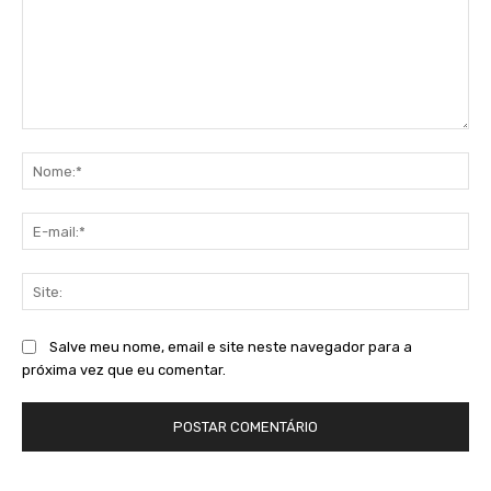
Comentário:
No
E-
mai
Sit
Salve meu nome, email e site neste navegador para a
próxima vez que eu comentar.