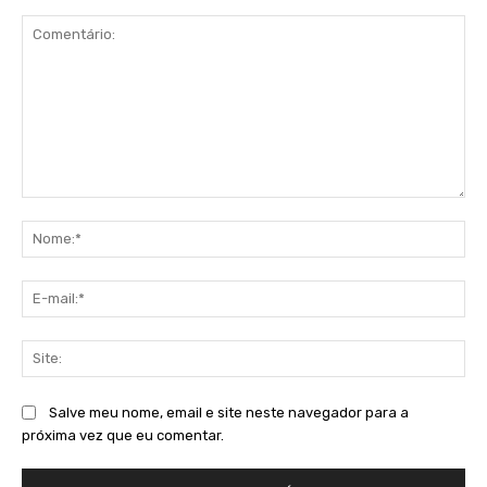
Comentário:
No
E-
mai
Sit
Salve meu nome, email e site neste navegador para a
próxima vez que eu comentar.