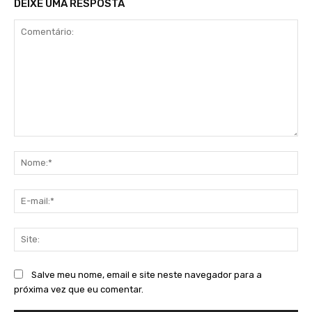
DEIXE UMA RESPOSTA
Comentário:
No
E-
mai
Sit
Salve meu nome, email e site neste navegador para a
próxima vez que eu comentar.