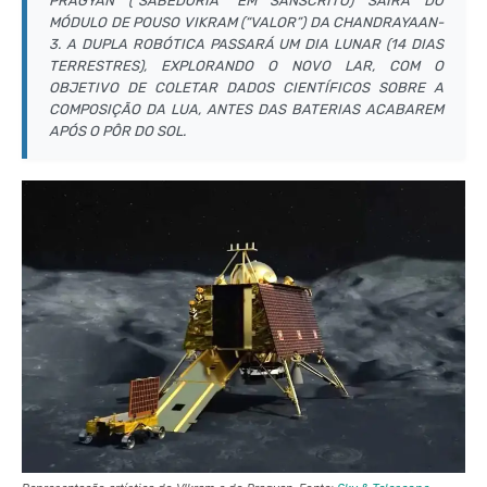
PRAGYAN (“SABEDORIA” EM SÂNSCRITO) SAIRÁ DO
MÓDULO DE POUSO VIKRAM (“VALOR”) DA CHANDRAYAAN-
3. A DUPLA ROBÓTICA PASSARÁ UM DIA LUNAR (14 DIAS
TERRESTRES), EXPLORANDO O NOVO LAR, COM O
OBJETIVO DE COLETAR DADOS CIENTÍFICOS SOBRE A
COMPOSIÇÃO DA LUA, ANTES DAS BATERIAS ACABAREM
APÓS O PÔR DO SOL.