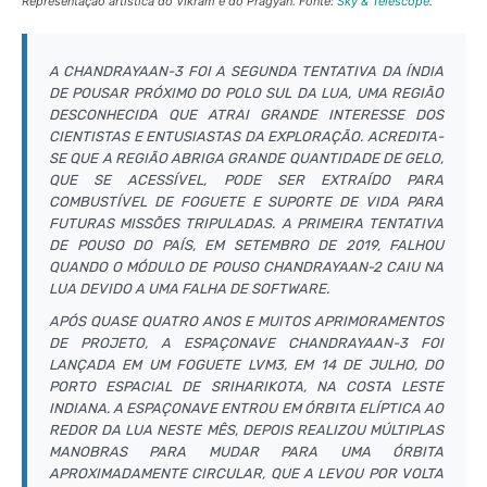
Representação artística do VIkram e do Pragyan. Fonte:
Sky & Telescope
.
A CHANDRAYAAN-3 FOI A SEGUNDA TENTATIVA DA ÍNDIA
DE POUSAR PRÓXIMO DO POLO SUL DA LUA, UMA REGIÃO
DESCONHECIDA QUE ATRAI GRANDE INTERESSE DOS
CIENTISTAS E ENTUSIASTAS DA EXPLORAÇÃO. ACREDITA-
SE QUE A REGIÃO ABRIGA GRANDE QUANTIDADE DE GELO,
QUE SE ACESSÍVEL, PODE SER EXTRAÍDO PARA
COMBUSTÍVEL DE FOGUETE E SUPORTE DE VIDA PARA
FUTURAS MISSÕES TRIPULADAS. A PRIMEIRA TENTATIVA
DE POUSO DO PAÍS, EM SETEMBRO DE 2019, FALHOU
QUANDO O MÓDULO DE POUSO CHANDRAYAAN-2 CAIU NA
LUA DEVIDO A UMA FALHA DE SOFTWARE.
APÓS QUASE QUATRO ANOS E MUITOS APRIMORAMENTOS
DE PROJETO, A ESPAÇONAVE CHANDRAYAAN-3 FOI
LANÇADA EM UM FOGUETE LVM3, EM 14 DE JULHO, DO
PORTO ESPACIAL DE SRIHARIKOTA, NA COSTA LESTE
INDIANA. A ESPAÇONAVE ENTROU EM ÓRBITA ELÍPTICA AO
REDOR DA LUA NESTE MÊS, DEPOIS REALIZOU MÚLTIPLAS
MANOBRAS PARA MUDAR PARA UMA ÓRBITA
APROXIMADAMENTE CIRCULAR, QUE A LEVOU POR VOLTA