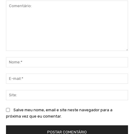
Comentário:
No
E-
mai
Sit
Salve meu nome, email e site neste navegador para a
próxima vez que eu comentar.