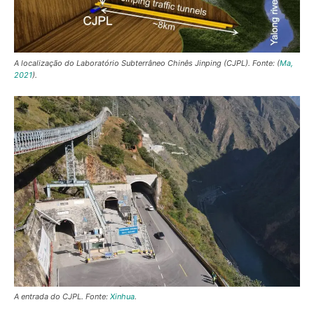
A localização do Laboratório Subterrâneo Chinês Jinping (CJPL). Fonte: (
Ma,
2021
).
A entrada do CJPL. Fonte:
Xinhua
.