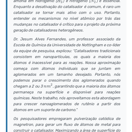
H
N
amônia em hidrogênio (
) e nitrogênio (
) é essencial.
H
N
2
2
_
_
Enquanto a desativação do catalisador é comum, é raro um
{
{
catalisador se tornar mais ativo com o uso. Portanto,
2
2
entender os mecanismos no nível atômico por trás das
}
}
mudanças no catalisador é crítico para o projeto da próxima
geração de catalisadores heterogêneos.
Dr. Jesum Alves Fernandes, um professor associado da
Escola de Química da Universidade de Nottingham e co-líder
da equipe de pesquisa, explicou: “Catalisadores tradicionais
consistem em nanopartículas, os quais a maioria dos
átomos é inacessível para as reações. Nossa aproximação
começa com átomos individuais que se juntam em
aglomerados em um tamanho desejado. Portanto, nós
podemos parar o crescimento dos aglomerados quando
2
n
chegam a 2 ou 3
, garantindo que a maioria dos átomos
n
m
m
permaneça na superfície e disponível para reações
^
químicas. Neste trabalho, nós aproveitamos esta abordagem
{
para crescer nanoaglomerados de rutênio a partir dos
2
átomos em um suporte de carbono.”
}
Os pesquisadores empregaram pulverização catódica de
magnetron, para gerar um fluxo de átomos de metal para
construir o catalisador. Maximizando a área de superfície do