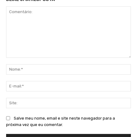
Comentário:
No
E-
mai
Sit
Salve meu nome, email e site neste navegador para a
próxima vez que eu comentar.