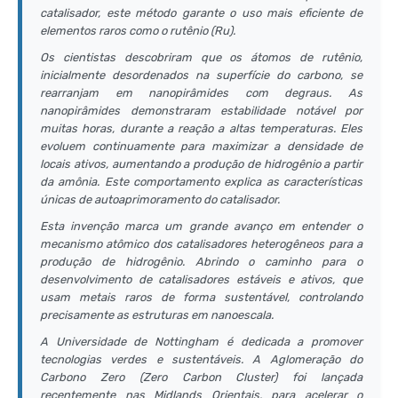
catalisador, este método garante o uso mais eficiente de
elementos raros como o rutênio (Ru).
Os cientistas descobriram que os átomos de rutênio,
inicialmente desordenados na superfície do carbono, se
rearranjam em nanopirâmides com degraus. As
nanopirâmides demonstraram estabilidade notável por
muitas horas, durante a reação a altas temperaturas. Eles
evoluem continuamente para maximizar a densidade de
locais ativos, aumentando a produção de hidrogênio a partir
da amônia. Este comportamento explica as características
únicas de autoaprimoramento do catalisador.
Esta invenção marca um grande avanço em entender o
mecanismo atômico dos catalisadores heterogêneos para a
produção de hidrogênio. Abrindo o caminho para o
desenvolvimento de catalisadores estáveis e ativos, que
usam metais raros de forma sustentável, controlando
precisamente as estruturas em nanoescala.
A Universidade de Nottingham é dedicada a promover
tecnologias verdes e sustentáveis. A Aglomeração do
Carbono Zero (
Zero Carbon Cluster
) foi lançada
recentemente nas Midlands Orientais, para acelerar o