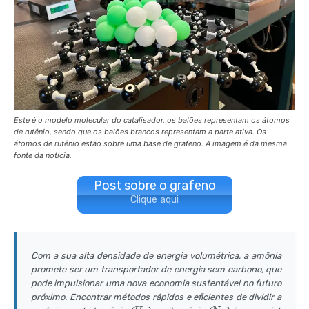
Este é o modelo molecular do catalisador, os balões representam os átomos
de rutênio, sendo que os balões brancos representam a parte ativa. Os
átomos de rutênio estão sobre uma base de grafeno. A imagem é da mesma
fonte da notícia.
Post sobre o grafeno
Clique aqui
Com a sua alta densidade de energia volumétrica, a amônia
promete ser um transportador de energia sem carbono, que
pode impulsionar uma nova economia sustentável no futuro
próximo. Encontrar métodos rápidos e eficientes de dividir a