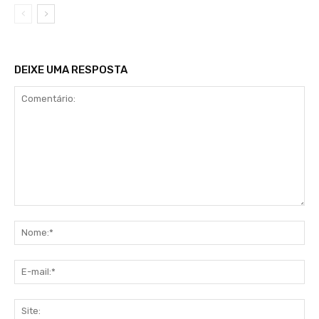
DEIXE UMA RESPOSTA
Comentário:
No
E-
mai
Sit