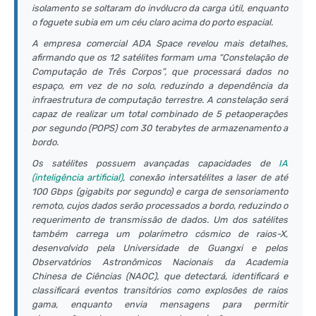
isolamento se soltaram do invólucro da carga útil, enquanto
o foguete subia em um céu claro acima do porto espacial.
A empresa comercial ADA Space revelou mais detalhes,
afirmando que os 12 satélites formam uma “Constelação de
Computação de Três Corpos”, que processará dados no
espaço, em vez de no solo, reduzindo a dependência da
infraestrutura de computação terrestre. A constelação será
capaz de realizar um total combinado de 5 petaoperações
por segundo (POPS) com 30 terabytes de armazenamento a
bordo.
Os satélites possuem avançadas capacidades de
IA
(inteligência artificial)
, conexão intersatélites a laser de até
100 Gbps (gigabits por segundo) e carga de sensoriamento
remoto, cujos dados serão processados a bordo, reduzindo o
requerimento de transmissão de dados. Um dos satélites
também carrega um polarímetro cósmico de raios-X,
desenvolvido pela Universidade de Guangxi e pelos
Observatórios Astronômicos Nacionais da Academia
Chinesa de Ciências (NAOC), que detectará, identificará e
classificará eventos transitórios como explosões de raios
gama, enquanto envia mensagens para permitir