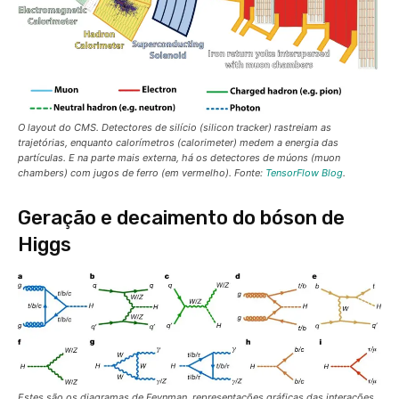
O layout do CMS. Detectores de silício (
silicon tracker
) rastreiam as
trajetórias, enquanto calorímetros (
calorimeter
) medem a energia das
partículas. E na parte mais externa, há os detectores de múons (
muon
chambers
) com jugos de ferro (em vermelho). Fonte:
TensorFlow Blog
.
Geração e decaimento do bóson de
Higgs
Estes são os diagramas de Feynman, representações gráficas das interações