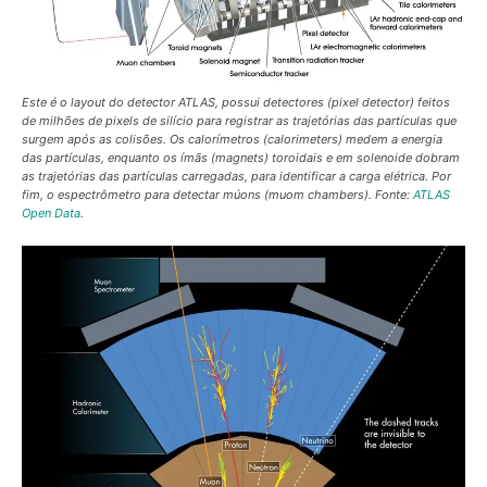
Este é o layout do detector ATLAS, possui detectores (
pixel detector
) feitos
de milhões de pixels de silício para registrar as trajetórias das partículas que
surgem após as colisões. Os calorímetros (
calorimeters
) medem a energia
das partículas, enquanto os ímãs (
magnets
) toroidais e em solenoide dobram
as trajetórias das partículas carregadas, para identificar a carga elétrica. Por
fim, o espectrômetro para detectar múons (
muom chambers
). Fonte:
ATLAS
Open Data
.