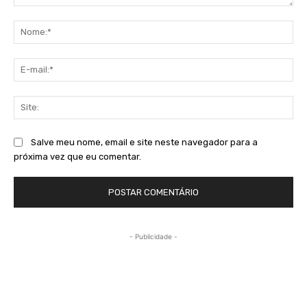
Comentário:
No
E-
mai
Sit
Salve meu nome, email e site neste navegador para a
próxima vez que eu comentar.
- Publicidade -