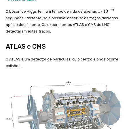
1
−
2
2
1
⋅
1
0
O bóson de Higgs tem um tempo de vida de apenas
\
segundos. Portanto, só é possível observar os traços deixados
c
após o decaimento. Os experimentos ATLAS e CMS do LHC
d
o
detectaram estes traços.
t
1
ATLAS e CMS
0
^
{
O ATLAS é um detector de partículas, cujo centro é onde ocorre
-
colisões.
2
2
}