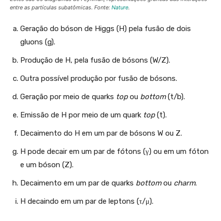
entre as partículas subatômicas. Fonte:
Nature
.
Geração do bóson de Higgs (H) pela fusão de dois
gluons (g).
Produção de H, pela fusão de bósons (W/Z).
Outra possível produção por fusão de bósons.
Geração por meio de quarks
top
ou
bottom
(t/b).
Emissão de H por meio de um quark
top
(t).
Decaimento do H em um par de bósons W ou Z.
H pode decair em um par de fótons (γ) ou em um fóton
e um bóson (Z).
Decaimento em um par de quarks
bottom
ou
charm
.
H decaindo em um par de leptons (τ/μ).