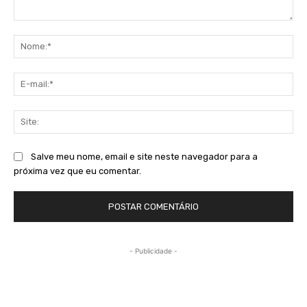
Comentário:
No
E-
mai
Sit
Salve meu nome, email e site neste navegador para a
próxima vez que eu comentar.
- Publicidade -