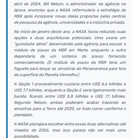
abril de 2024, Bill Nelson, o administrador da agência na
época, anunciou que a NASA reformularia a estratégia da
MSR após incorporar novas ideias propostas pelos centros
de pesquisa da agência, universidades e a indústria privada.
No início de janeiro deste ano, a NASA havia reduzido suas
opções a duas arquiteturas potenciais. Uma usaria um
“guindaste aéreo” desenvolvido pela agência para pousar o
módulo de pouso da MSR em Marte, enquanto a outra
dependeria de um sistema de pouso fornecido
comercialmente. (O módulo de pouso da MSR teria um
foguete para lançar as amostras do Perseverance para fora
da superfície do Planeta Vermelho.)
A Opção 1 provavelmente custaria entre US$ 6,6 bilhões e
US$ 7,7 bilhões, enquanto a Opção 2 seria ligeiramente mais
barata, ficando entre US$ 5,8 bilhões e US$ 7,1 bilhões.
Segundo Nelson, ambas poderiam acabar trazendo as
amostras para a Terra até 2035, se tudo correr conforme o
planejado.
A NASA planejava escolher entre essas duas alternativas até
meados de 2026, mas isso parece não ser mais uma
possibilidade.