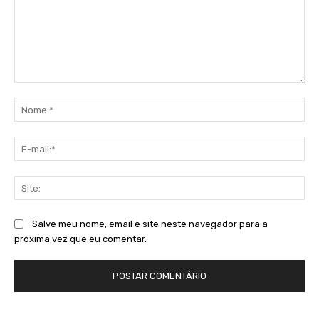
Comentário:
No
E-
mai
Sit
Salve meu nome, email e site neste navegador para a
próxima vez que eu comentar.