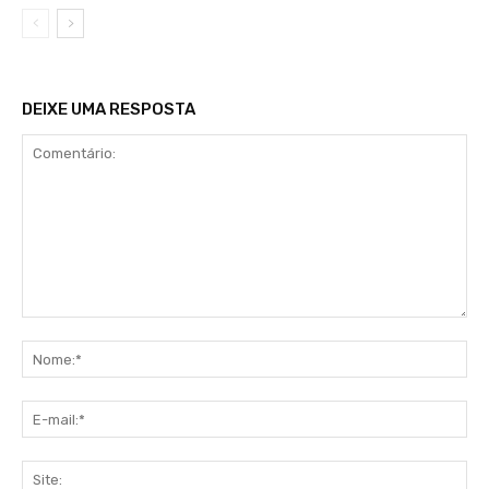
DEIXE UMA RESPOSTA
Comentário:
No
E-
mai
Sit