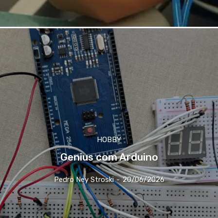
HOBBY
Genius com Arduino
Pedro Ney Stroski
-
20/06/2026