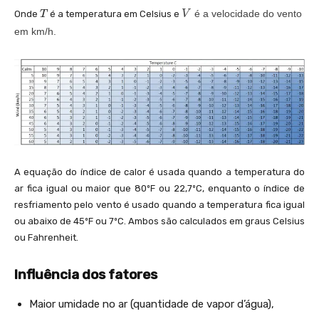
w
T
V
é a velocidade do vento
Onde
é a temperatura em Celsius e
V
T
c
em km/h.
}
=
1
3,
1
2
+
0,
6
A equação do índice de calor é usada quando a temperatura do
2
ar fica igual ou maior que 80ºF ou 22,7ºC, enquanto o índice de
1
resfriamento pelo vento é usado quando a temperatura fica igual
5
ou abaixo de 45ºF ou 7ºC. Ambos são calculados em graus Celsius
\
ou Fahrenheit.
c
d
Influência dos fatores
o
t
Maior umidade no ar (quantidade de vapor d’água),
T