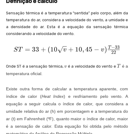
Definição e cálculo
Sensação térmica é a temperatura “sentida” pelo corpo, além da
temperatura do ar, considera a velocidade do vento, a umidade e
a densidade do ar. Esta é a equação da sensação térmica
considerando a velocidade do vento.
−
3
3
S
=
3
3
+
(
1
0
+
1
0
,
4
5
−
)
T
S
T
v
v
2
2
T
=
v
T
é a
Onde ST é a sensação térmica,
é a velocidade do vento e
T
v
3
temperatura oficial.
3
+
Existe outra forma de calcular a temperatura aparente, com
(
índice de calor (
Heat Index
) e resfriamento pelo vento. A
equação a seguir calcula o índice de calor, que considera a
1
umidade relativa do ar (h) em porcentagem e a temperatura do
0
ar (t) em Fahrenheit (ºF), quanto maior o índice de calor, maior
\
é a sensação de calor. Esta equação foi obtida pelo método
s
matemático da Análise de Regressão Múltipla.