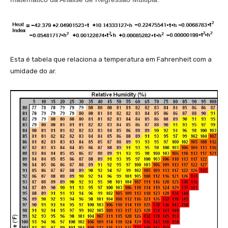
q
rt
{
v
}
Esta é tabela que relaciona a temperatura em Fahrenheit com a
umidade do ar.
+
1
0,
4
5
-
v
)
\
fr
a
c