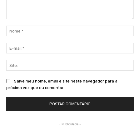
Comentário:
No
E-
mai
Sit
Salve meu nome, email e site neste navegador para a
próxima vez que eu comentar.
- Publicidade -