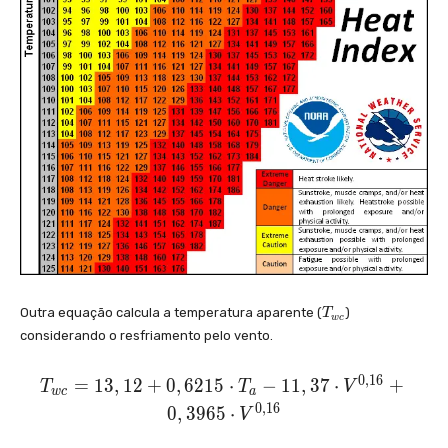
{
T
-
3
3
}
{
2
2
}
T
Outra equação calcula a temperatura aparente (
)
T
w
c
_
considerando o resfriamento pelo vento.
{
w
0
,
1
6
T
c
=
1
3
,
1
2
+
0
,
6
2
1
5
⋅
−
1
1
,
3
7
⋅
+
T
T
V
w
c
a
}
_
0
,
1
6
0
,
3
9
6
5
⋅
V
{