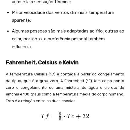
aumenta a sensação térmica;
_
{
Maior velocidade dos ventos diminui a temperatura
a
aparente;
}
Algumas pessoas são mais adaptadas ao frio, outras ao
-
1
calor, portanto, a preferência pessoal também
1,
influencia.
3
7
Fahrenheit, Celsius e Kelvin
\
c
A temperatura Celsius (ºC) é contada a partir do congelamento
d
da água, que é o grau zero. A Fahrenheit (ºF) tem como ponto
o
zero o congelamento de uma mistura de água e cloreto de
t
amônia e 100 graus como a temperatura média do corpo humano.
V
Esta é a relação entre as duas escalas.
^
{
9
T
=
⋅
+
3
2
T
f
T
c
0,
5
f
1