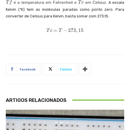
=
6
T
T
é a temperatura em Fahrenheit e
em Celsius.
T
f
T
c
A escala
f
c
\
}
Kelvin (ºK) tem as moléculas paradas como ponto zero. Para
+
fr
converter de Celsius para Kelvin, basta somar com 273,15.
0,
a
3
T
=
−
2
7
3
,
1
5
T
c
T
c
9
c
{
=
6
9
T
5
-
\
}
2
c
{
7
d
Facebook
Twitter
3
5
o
,
}
t
1
\
5
V
c
^
ARTIGOS RELACIONADOS
{
d
0,
o
1
t
6
T
}