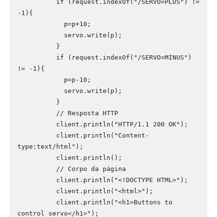
          if (request.indexOf("/SERVO=PLUS") != 
-1){

            p=p+10;

            servo.write(p);            

          }

          if (request.indexOf("/SERVO=MINUS") 
!= -1){

            p=p-10;

            servo.write(p);            

          }

          // Resposta HTTP

          client.println("HTTP/1.1 200 OK");

          client.println("Content-
type:text/html");

          client.println();

          // Corpo da página

          client.println("<!DOCTYPE HTML>");

          client.println("<html>");

          client.println("<h1>Buttons to 
control servo</h1>");
