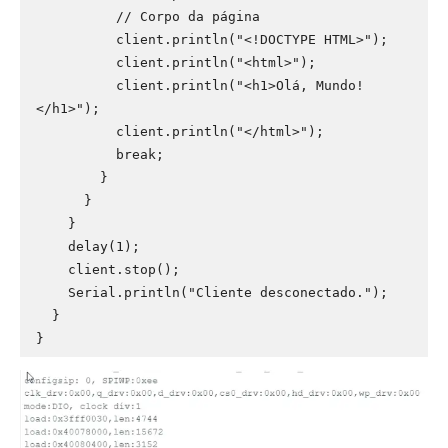
          // Corpo da página

          client.println("<!DOCTYPE HTML>");

          client.println("<html>");

          client.println("<h1>Olá, Mundo!
</h1>");

          client.println("</html>");

          break;

        }

      }

    }

    delay(1);

    client.stop();

    Serial.println("Cliente desconectado.");

  }

}