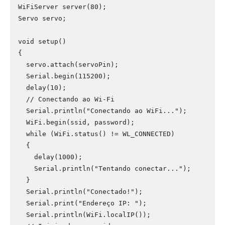
WiFiServer server(80); 

Servo servo;

void setup()

{

  servo.attach(servoPin);

  Serial.begin(115200);

  delay(10);

  // Conectando ao Wi-Fi

  Serial.println("Conectando ao WiFi...");

  WiFi.begin(ssid, password);

  while (WiFi.status() != WL_CONNECTED)

  {

    delay(1000);

    Serial.println("Tentando conectar...");

  }

  Serial.println("Conectado!");

  Serial.print("Endereço IP: ");

  Serial.println(WiFi.localIP());
