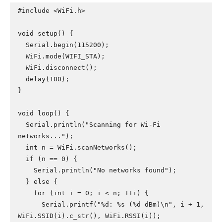
#include <WiFi.h>

void setup() {

  Serial.begin(115200);

  WiFi.mode(WIFI_STA);

  WiFi.disconnect();

  delay(100);

}

void loop() {

  Serial.println("Scanning for Wi-Fi 
networks...");

  int n = WiFi.scanNetworks();

  if (n == 0) {

    Serial.println("No networks found");

  } else {

    for (int i = 0; i < n; ++i) {

      Serial.printf("%d: %s (%d dBm)\n", i + 1, 
WiFi.SSID(i).c_str(), WiFi.RSSI(i));
