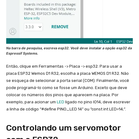
Na barra de pesquisa, escreva esp32. Você deve instalar a opção esp32 da
Espressif Systems.
Então, clique em Ferramentas -> Placa -> esp32. Para usar a
placa ESP32 Wemos D1 R32, escolha a placa WEMOS D1 R32. Não
se esqueça de selecionar a porta serial (COM). Finalmente, você
pode programá-lo como se fosse um Arduino. Exceto que deve
colocar os números dos pinos que aparecem na placa. Por
exemplo, para acionar um
LED
ligado no pino IO14, deve escrever
a linha de código “#define PINO_LED 14” ou “const int LED=14;”.
Controlando um servomotor