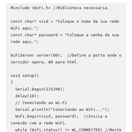
#include <WiFi.h> //Biblioteca necessária.

const char* ssid = "Coloque o nome da sua rede 
WiFi aqui.";

const char* password = "Coloque a senha da sua 
rede aqui.";

WiFiServer server(80);  //Define a porta onde o 
servidor opera, 80 para html.

void setup()

{

  Serial.begin(115200);

  delay(10);

  // Conectando ao Wi-Fi

  Serial.println("Conectando ao WiFi...");

  WiFi.begin(ssid, password);  //Inicia a 
conexão com a rede WiFi.

  while (WiFi.status() != WL_CONNECTED) //Neste 