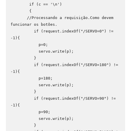
        if (c == '\n')

        {

       //Processando a requisição.Como devem 
funcionar os botões.

          if (request.indexOf("/SERVO=0") != 
-1){

            p=0;

            servo.write(p);

          }

          if (request.indexOf("/SERVO=180") != 
-1){

            p=180;

            servo.write(p);            

          }

          if (request.indexOf("/SERVO=90") != 
-1){

            p=90;

            servo.write(p);            

          }
