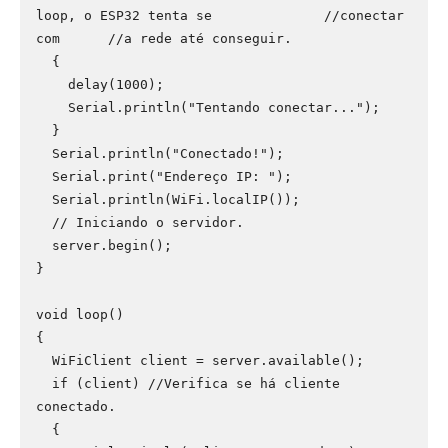
loop, o ESP32 tenta se              //conectar 
com      //a rede até conseguir.

  {

    delay(1000);

    Serial.println("Tentando conectar...");

  }

  Serial.println("Conectado!");

  Serial.print("Endereço IP: ");

  Serial.println(WiFi.localIP());

  // Iniciando o servidor.

  server.begin();

}

void loop()

{

  WiFiClient client = server.available();

  if (client) //Verifica se há cliente 
conectado.

  {
