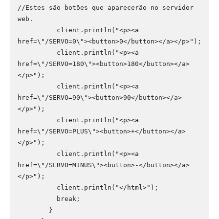
//Estes são botões que aparecerão no servidor 
web.

          client.println("<p><a 
href=\"/SERVO=0\"><button>0</button></a></p>");

          client.println("<p><a 
href=\"/SERVO=180\"><button>180</button></a>
</p>");

          client.println("<p><a 
href=\"/SERVO=90\"><button>90</button></a>
</p>");

          client.println("<p><a 
href=\"/SERVO=PLUS\"><button>+</button></a>
</p>");

          client.println("<p><a 
href=\"/SERVO=MINUS\"><button>-</button></a>
</p>");

          client.println("</html>");

          break;

        }
