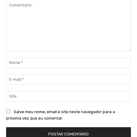
Comentário:
No
E-
mai
Sit
Salve meu nome, email e site neste navegador para a
próxima vez que eu comentar.