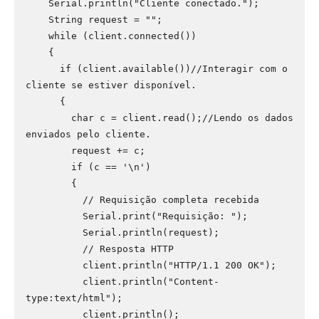
    Serial.println("Cliente conectado.");

    String request = "";

    while (client.connected())

    {

      if (client.available())//Interagir com o 
cliente se estiver disponível.

      {

        char c = client.read();//Lendo os dados 
enviados pelo cliente.

        request += c;

        if (c == '\n')

        {

          // Requisição completa recebida

          Serial.print("Requisição: ");

          Serial.println(request);

          // Resposta HTTP

          client.println("HTTP/1.1 200 OK");

          client.println("Content-
type:text/html");

          client.println();
