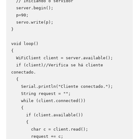
  // Iniciando o servidor

  server.begin();

  p=90;

  servo.write(p);

}

void loop()

{

  WiFiClient client = server.available();

  if (client)//Verifica se há cliente 
conectado.

  {

    Serial.println("Cliente conectado.");

    String request = "";

    while (client.connected())

    {

      if (client.available())

      {

        char c = client.read();

        request += c;
