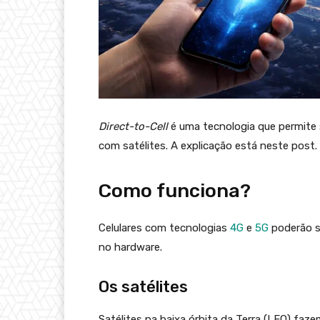
Direct-to-Cell
é uma tecnologia que permit
com satélites. A explicação está neste post.
Como funciona?
Celulares com tecnologias
4G
e
5G
poderão 
no hardware.
Os satélites
Satélites na baixa órbita da Terra (LEO) faze