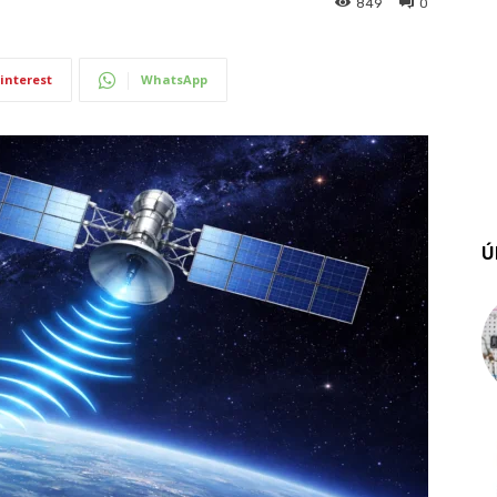
849
0
interest
WhatsApp
Ú