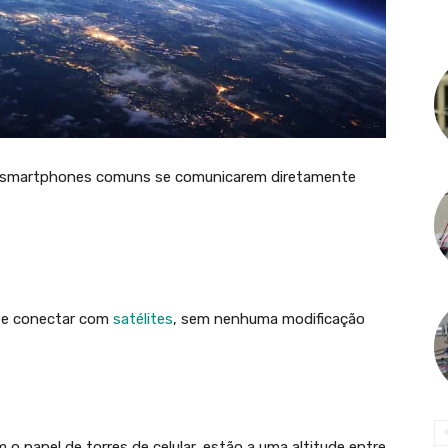
e smartphones comuns se comunicarem diretamente
se conectar com
satélites
, sem nenhuma modificação
m o papel de torres de celular, estão a uma altitude entre