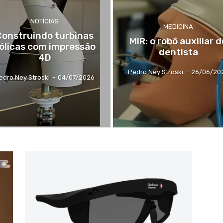
NOTÍCIAS
MEDICINA
Construindo turbinas
MIR: o robô auxiliar d
ólicas com impressão
dentista
4D
Pedro Ney Stroski
-
26/06/20
edro Ney Stroski
-
04/07/2026