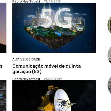
Pedro Ney Stroski
-
13/07/2019
ALTA VELOCIDADE
as
Comunicação móvel de quinta
geração (5G)
Pedro Ney Stroski
-
26/02/2019