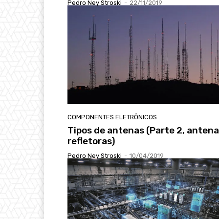
Pedro Ney Stroski
-
22/11/2019
COMPONENTES ELETRÔNICOS
Tipos de antenas (Parte 2, anten
refletoras)
Pedro Ney Stroski
-
10/04/2019