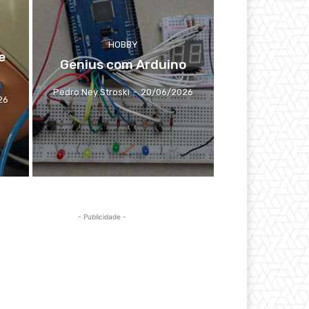
HOBBY
e
Genius com Arduino
Pedro Ney Stroski
-
20/06/2026
26
- Publicidade -