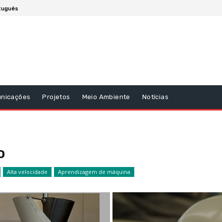
tuguês
unicações
Projetos
Meio Ambiente
Notícias
o
Alta velocidade
Aprendizagem de máquina