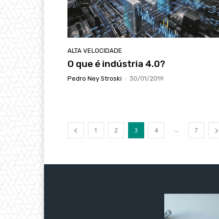
ALTA VELOCIDADE
O que é indústria 4.0?
Pedro Ney Stroski
-
30/01/2019
...
1
2
3
4
7