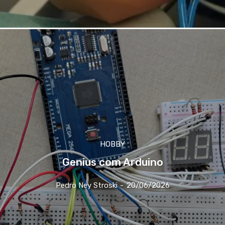
HOBBY
Genius com Arduino
Pedro Ney Stroski
-
20/06/2026