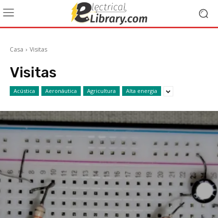
Casa
Visitas
Visitas
Acústica
Aeronáutica
Agricultura
Alta energia